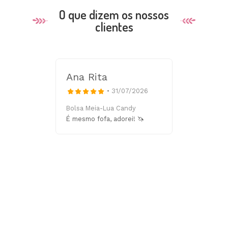
O que dizem os nossos
clientes
Ana Rita
M
• 31/07/2026
Bolsa Meia-Lua Candy
Po
É mesmo fofa, adorei! 🦄
Ho
En
is
Eu
is
br
za
os,
 vi