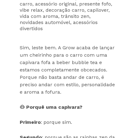
carro
,
acessório original
,
presente fofo
,
vibe relax
,
decoração carro
,
capilover
,
vida com aroma
,
trânsito zen
,
novidades automóvel
,
acessórios
divertidos
Sim, leste bem. A Grow acaba de lançar
um cheirinho para o carro com uma
capivara fofa a beber bubble tea e
estamos completamente obcecados.
Porque não basta andar de carro, é
preciso andar com estilo, personalidade
e aroma a fofura.
🐽 Porquê uma capivara?
Primeiro
: porque sim.
Segundo
: porque são as rainhas zen da