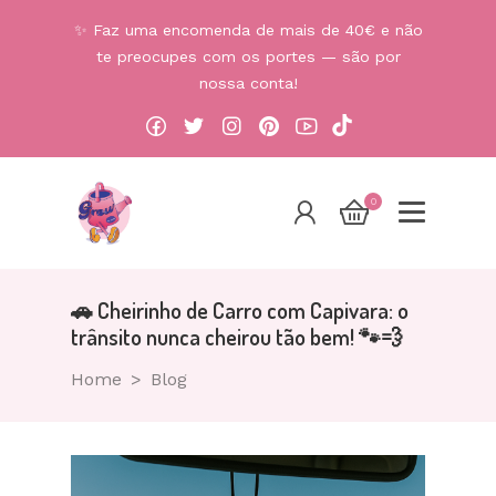
✨ Faz uma encomenda de mais de 40€ e não
te preocupes com os portes — são por
nossa conta!
0
🚗 Cheirinho de Carro com Capivara: o
trânsito nunca cheirou tão bem! 🐾💨
Home
Blog